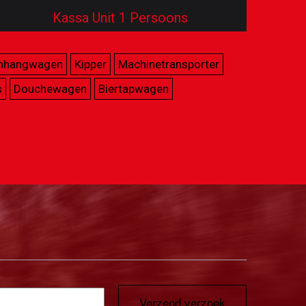
Kassa Unit 1 Persoons
nhangwagen
Kipper
Machinetransporter
s
Douchewagen
Biertapwagen
Verzend verzoek