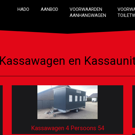
HADO
AANBOD
VOORWAARDEN
VOORW
AANHANGWAGEN
TOILET
Kassawagen en Kassauni
Kassawagen 4 Persoons 54