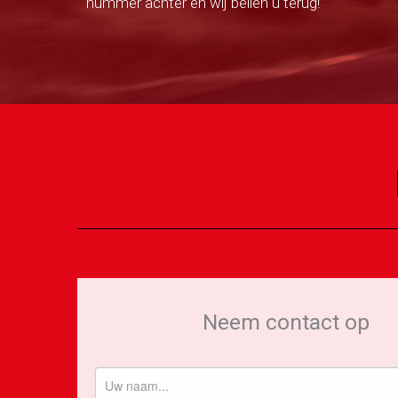
nummer achter en wij bellen u terug!
Neem contact op