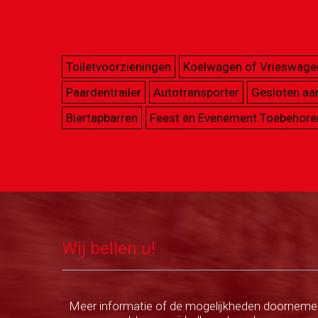
Toiletvoorzieningen
Koelwagen of Vrieswage
Paardentrailer
Autotransporter
Gesloten a
Biertapbarren
Feest en Evenement Toebehore
Wij bellen u!
Meer informatie of de mogelijkheden doorneme