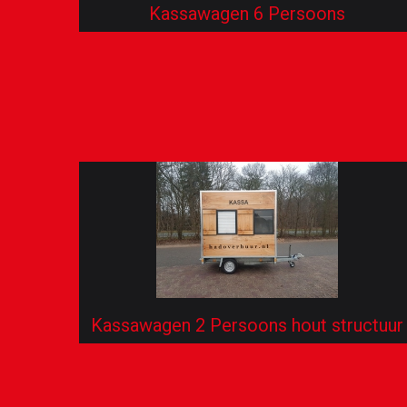
Kassawagen 6 Persoons
Kassawagen 2 Persoons hout structuur