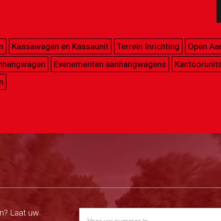
n
Kassawagen en Kassaunit
Terrein Inrichting
Open Aa
anhangwagen
Evenementen aanhangwagens
Kantoorunit
n
n? Laat uw